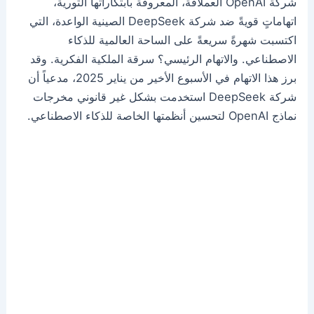
شركة OpenAI العملاقة، المعروفة بابتكاراتها الثورية،
اتهاماتٍ قويةً ضد شركة DeepSeek الصينية الواعدة، التي
اكتسبت شهرةً سريعةً على الساحة العالمية للذكاء
الاصطناعي. والاتهام الرئيسي؟ سرقة الملكية الفكرية. وقد
برز هذا الاتهام في الأسبوع الأخير من يناير 2025، مدعياً أن
شركة DeepSeek استخدمت بشكل غير قانوني مخرجات
نماذج OpenAI لتحسين أنظمتها الخاصة للذكاء الاصطناعي.