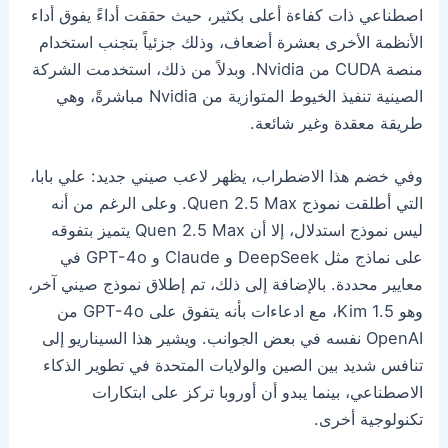
اصطناعي ذات كفاءة أعلى بكثير، حيث حققت أداءً يفوق أداء
الأنظمة الأخرى بعشرة أضعاف، وذلك جزئياً بتجنب استخدام
منصة CUDA من Nvidia. وبدلاً من ذلك، استخدمت الشركة
الصينية تنفيذ الخيوط المتوازية من Nvidia مباشرةً، وهي
طريقة معقدة وغير شائعة.
وفي خضم هذا الاضطراب، يظهر لاعب صيني جديد: علي بابا،
التي أطلقت نموذج Quen 2.5 Max. وعلى الرغم من أنه
ليس نموذج استدلال، إلا أن Quen 2.5 Max يتميز بتفوقه
على نماذج مثل DeepSeek و Claude و GPT-4o في
معايير محددة. بالإضافة إلى ذلك، تم إطلاق نموذج صيني آخر،
وهو Kim 1.5، مع ادعاءات بأنه يتفوق على GPT-4o من
OpenAI نفسه في بعض الجوانب. ويشير هذا السيناريو إلى
تنافس شديد بين الصين والولايات المتحدة في تطوير الذكاء
الاصطناعي، بينما يبدو أن أوروبا تركز على ابتكارات
تكنولوجية أخرى.