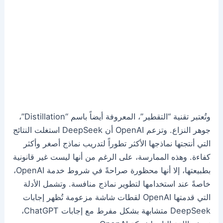
وتُعتبر تقنية “التقطير”، المعروفة أيضاً باسم “Distillation”،
جوهر النزاع. وتزعم OpenAI أن DeepSeek استغلت النتائج
التي أنتجتها نماذجها الأكثر تطوراً لتدريب نماذج أصغر وأكثر
كفاءة. وهذه الممارسة، على الرغم من أنها ليست غير قانونية
بطبيعتها، إلا أنها محظورة صراحةً في شروط خدمة OpenAI،
خاصةً عند استخدامها لتطوير نماذج منافسة. وتشمل الأدلة
التي قدمتها OpenAI لقطات شاشة مزعومة تُظهر إجابات
DeepSeek متشابهة بشكل مفرط مع إجابات ChatGPT،