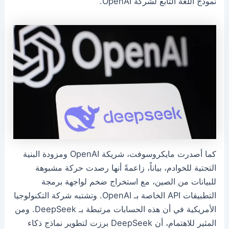
نموذج اللغة التابع لشركة OpenAI.
كما أصدرت مايكروسوفت، شريكة OpenAI ومزودة البنية
التحتية للخوادم، بياناً، زاعمةً أنها رصدت حركة مشبوهة
للبيانات من الصين، مع استخراج ضخم لواجهة برمجة
التطبيقات API الخاصة بـ OpenAI. وتشتبه شركة التكنولوجيا
الأمريكية في أن هذه الحسابات مرتبطة بـ DeepSeek. ومن
المثير للاهتمام، أن DeepSeek برزت لتطوير نماذج ذكاء